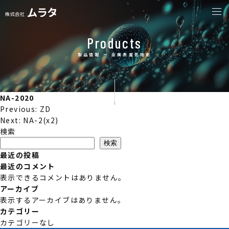
togg
navi
Products
製品情報 ー 金属表面処理剤
NA-2020
投
Previous:
ZD
稿
Next:
NA-2(x2)
ナ
検索
ビ
検索
ゲ
最近の投稿
ー
最近のコメント
シ
表示できるコメントはありません。
ョ
アーカイブ
ン
表示するアーカイブはありません。
カテゴリー
カテゴリーなし