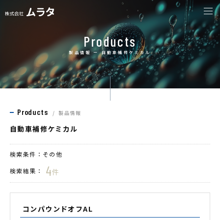
togg
navi
Products
製品情報 ー 自動車補修ケミカル
Products
製品情報
自動車補修ケミカル
検索条件：
その他
4
検索結果：
件
コンパウンドオフAL